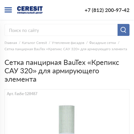
+7 (812) 200-97-42
Главная
Каталог Ceresit
Утепление фасадов
Фасадные сетки
Сетка панцирная BauTex «Крепикс САУ 320» для армирующего элемента
Сетка панцирная BauTex «Крепикс
САУ 320» для армирующего
элемента
Арт. FasSe-128487