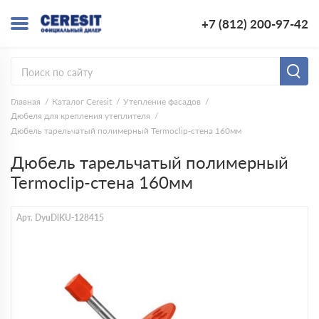
+7 (812) 200-97-42
Главная
Каталог Ceresit
Утепление фасадов
Дюбеля для крепления утеплителя
Дюбель тарельчатый полимерный Termoclip-cтена 160мм
Дюбель тарельчатый полимерный
Termoclip-cтена 160мм
Арт. DyuDlKU-128415