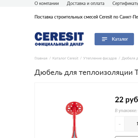
О компании
Доставка и оплата
Сертификат
Поставка строительных смесей Ceresit по Санкт-П
Каталог
Перейти в каталог
Главная
Каталог Ceresit
Утепление фасадов
Дюбеля д
Дюбель для теплоизоляции T
Утепление фасадов Ceresit
Плиточная облицовка Ceresit
Устройство полов Ceresit
Устройство гидроизоляции
22
руб
Ceresit
Отделка стен Ceresit
В упаковке:
Кладочные и ремонтные смеси
Ceresit
-
Герметики и клеи Ceresit