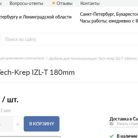
ы
Вопросы-ответы
Отзывы
Контакты
Санкт-Петербург, Бухарестска
етербургу и Ленинградской области
Часы работы: ежедневно с 8
ля крепления утеплителя
Дюбель для теплоизоляции Tech-Krep IZL-T 180mm
Грунтовки Ceresit
ech-Krep IZL-T 180mm
Декоративные штукатурки
Ceresit
Дюбеля для крепления
утеплителя Ceresit
Коллекция Visage Ceresit
 / шт.
Краски Ceresit
Профили для мокрого фасада
 1 шт
Ceresit
Фасадные сетки Ceresit
Доставка в Са
Штукатурно-клеевые составы
+
В КОРЗИНУ
Узнать стои
Ceresit
В наличии