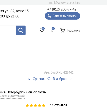
mail@www-ceresit.ru
+7 (812) 200-97-42
я ул., 32, офис 15
Заказать звонок
:00 до 21:00
0
0
Корзина
Арт. DyuDlKU-128441
нкт-Петербург и Лен. область
мость с доставкой
11 отзывов