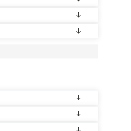
редает заявку нашему логисту для оценки
аших менеджеров.
усĸа в Бизнес-центр.
 материала.