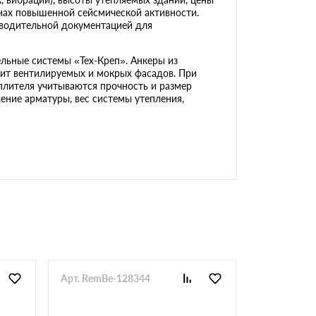
онах повышенной сейсмической активности.
оводительной документацией для
льные системы «Тех-Креп». Анкеры из
ит вентилируемых и мокрых фасадов. При
плителя учитываются прочность и размер
ение арматуры, вес системы утепления,
Арт. RemBe-128344
Арт. RemBe