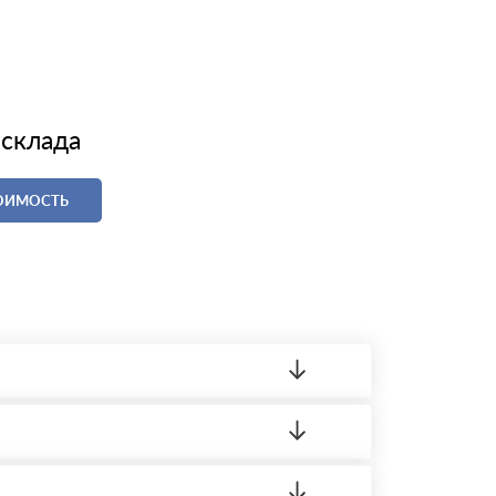
 склада
ТОИМОСТЬ
ленный товар был ненадлежащего качества,
ортную накладную.