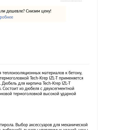
ли дешевле? Снизим цену!
робнее
я теплоизоляционных материалов к бетону,
термоголовкой Tech-Krep IZL-T применяется
 Дюбель для кирпича Tech-Krep IZL-T
. Состоит из дюбеля с двухсегментной
оновой термоголовкой высокой ударной
тирола. Выбор аксессуаров для механической
, вибраций), высоты утепляемых зданий, цены