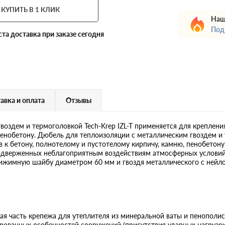
КУПИТЬ В 1 КЛИК
Наш
Под
ста
доставка при заказе сегодня
авка и оплата
Отзывы
воздем и термоголовкой Tech-Krep IZL-T применяется для креплени
енобетону. Дюбель для теплоизоляции с металлическим гвоздем и 
к бетону, полнотелому и пустотелому кирпичу, камню, пенобетону.
подверженных неблагоприятным воздействиям атмосферных условий
ижимную шайбу диаметром 60 мм и гвоздя металлического с нейл
ая часть крепежа для утеплителя из минеральной ваты и пенополис
рованных особенностей сооружений (присутствия ударных нагрузок