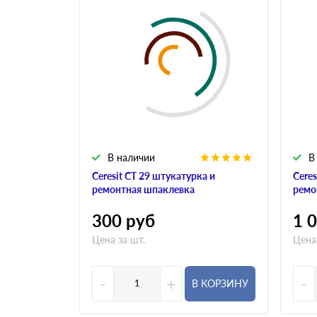
В наличии
В
Ceresit CT 29 штукатурка и
Ceres
ремонтная шпаклевка
ремо
300
руб
1 
Цена за шт.
Цена
-
+
-
В КОРЗИНУ