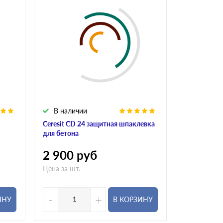
В наличии
В налич
Ceresit CD 24 защитная шпаклевка
Ceresit CD 
для бетона
бетона
2 900
руб
2 900
р
Цена за шт.
Цена за шт.
-
+
-
ИНУ
В КОРЗИНУ