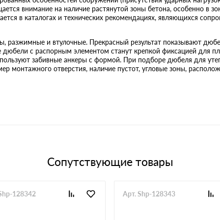
щается внимание на наличие растянутой зоны бетона, особенно в з
ется в каталогах и технических рекомендациях, являющихся сопр
ы, разжимные и втулочные. Прекрасный результат показывают дюбе
дюбели с распорным элементом станут крепкой фиксацией для пл
спользуют забивные анкеры с формой. При подборе дюбеля для уте
мер монтажного отверстия, наличие пустот, угловые зоны, располож
Сопутствующие товары
 Shp-128342
Арт. Shp-128343