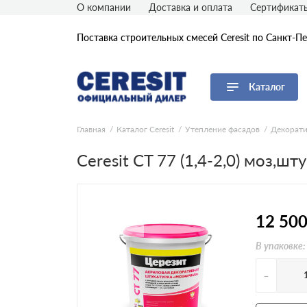
О компании
Доставка и оплата
Сертификат
Поставка строительных смесей Ceresit по Санкт-П
Каталог
Перейти в каталог
Главная
Каталог Ceresit
Утепление фасадов
Декорати
Ceresit CT 77 (1,4-2,0) моз,шту
Утепление фасадов Ceresit
Плиточная облицовка Ceresit
Устройство полов Ceresit
Устройство гидроизоляции
12 50
Ceresit
Отделка стен Ceresit
В упаковке:
Кладочные и ремонтные смеси
Ceresit
-
Герметики и клеи Ceresit