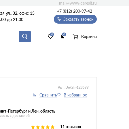
mail@www-ceresit.ru
+7 (812) 200-97-42
я ул., 32, офис 15
Заказать звонок
:00 до 21:00
0
0
Корзина
Арт. DekSh-128599
нкт-Петербург и Лен. область
мость с доставкой
11 отзывов