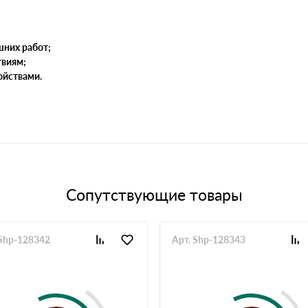
шних работ;
твиям;
ойствами.
Сопутствующие товары
 Shp-128342
Арт. Shp-128343