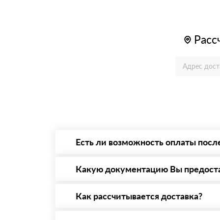
Расс
Есть ли возможность оплаты посл
Да. Самый распространенный способ оплаты 
то Вы в праве от него отказаться.
Какую документацию Вы предост
С каждой товарной позицией мы предоставл
Как рассчитывается доставка?
После оформления заявки с Вами свяжется п