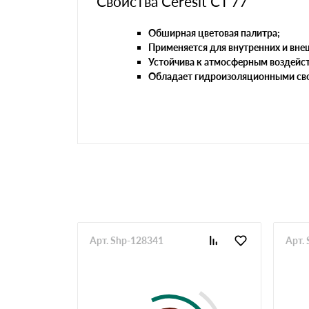
Свойства Ceresit CT 77
Обширная цветовая палитра;
Применяется для внутренних и вне
Устойчива к атмосферным воздейс
Обладает гидроизоляционными св
Арт. Shp-128341
Арт.