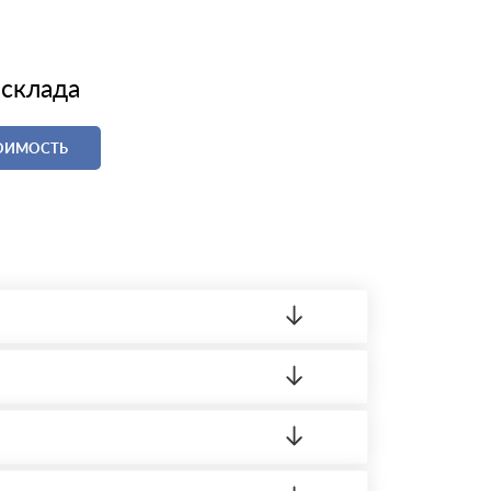
 склада
ТОИМОСТЬ
ленный товар был ненадлежащего качества,
ортную накладную.
редает заявку нашему логисту для оценки