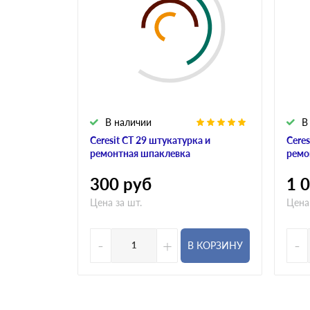
В наличии
В
Ceresit CT 29 штукатурка и
Ceres
ремонтная шпаклевка
ремо
300
руб
1 
Цена за шт.
Цена
-
+
-
В КОРЗИНУ