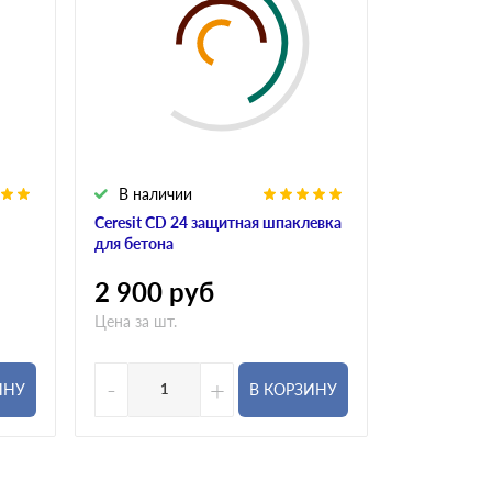
В наличии
В налич
Ceresit CD 24 защитная шпаклевка
Ceresit CD 
для бетона
бетона
2 900
руб
2 900
р
Цена за шт.
Цена за шт.
-
+
-
ИНУ
В КОРЗИНУ