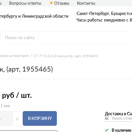
ы
Вопросы-ответы
Отзывы
Контакты
Санкт-Петербург, Бухарестска
етербургу и Ленинградской области
Часы работы: ежедневно с 8
вные штукатурки
CT 77 (1,4-2,0) моз,штук, (арт, 1955465)
Грунтовки Ceresit
к, (арт, 1955465)
Декоративные штукатурки
Ceresit
Дюбеля для крепления
утеплителя Ceresit
Коллекция Visage Ceresit
0
руб / шт.
Краски Ceresit
Профили для мокрого фасада
 1 шт
Ceresit
Фасадные сетки Ceresit
Доставка в Са
Штукатурно-клеевые составы
+
В КОРЗИНУ
Узнать стои
Ceresit
В наличии