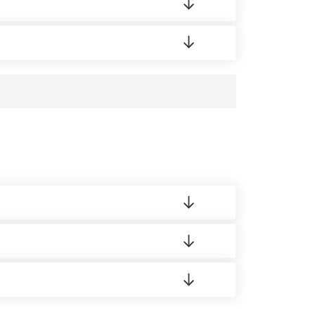
аших менеджеров.
усĸа в Бизнес-центр.
 материала.