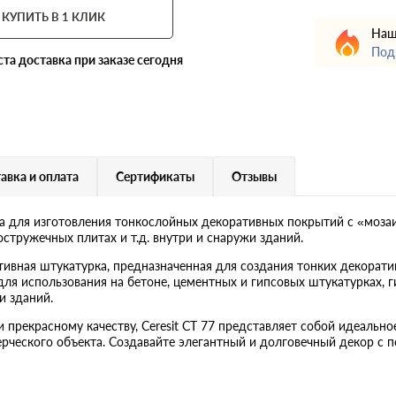
КУПИТЬ В 1 КЛИК
Наш
Под
ста
доставка при заказе сегодня
авка и оплата
Сертификаты
Отзывы
а для изготовления тонкослойных декоративных покрытий с «мозаи
стружечных плитах и т.д. внутри и снаружи зданий.
ративная штукатурка, предназначенная для создания тонких декорат
ля использования на бетоне, цементных и гипсовых штукатурках, 
и зданий.
прекрасному качеству, Ceresit CT 77 представляет собой идеальное
ерческого объекта. Создавайте элегантный и долговечный декор с