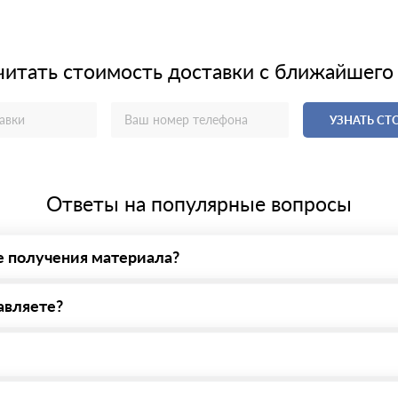
читать стоимость доставки с ближайшего
УЗНАТЬ С
Ответы на популярные вопросы
е получения материала?
у нас - оплата по факту получения товара. При этом, если достав
авляете?
яем все сертификаты и паспорта качества, а также товарно-трансп
ерсональный менеджер для уточнения деталей заказа. Далее он пе