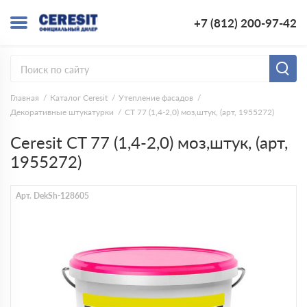
+7 (812) 200-97-42
Главная
Каталог Ceresit
Утепление фасадов
Декоративные штукатурки
CT 77 (1,4-2,0) моз,штук, (арт, 1955272)
Ceresit CT 77 (1,4-2,0) моз,штук, (арт,
1955272)
Арт. DekSh-128605