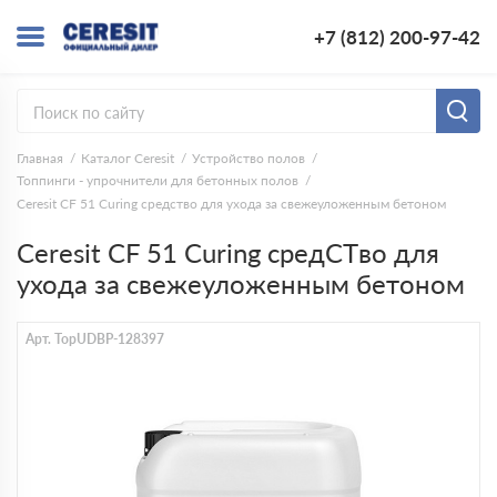
+7 (812) 200-97-42
Главная
Каталог Ceresit
Устройство полов
Топпинги - упрочнители для бетонных полов
Ceresit CF 51 Curing cредство для ухода за свежеуложенным бетоном
Ceresit CF 51 Curing cредCTво для
ухода за свежеуложенным бетоном
Арт. TopUDBP-128397