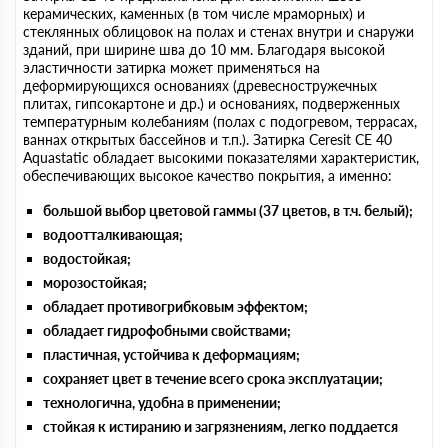
керамических, каменных (в том числе мраморных) и
стеклянных облицовок на полах и стенах внутри и снаружи
зданий, при ширине шва до 10 мм. Благодаря высокой
эластичности затирка может применяться на
деформирующихся основаниях (древесностружечных
плитах, гипсокартоне и др.) и основаниях, подверженных
температурным колебаниям (полах с подогревом, террасах,
ваннах открытых бассейнов и т.п.). Затирка Ceresit CE 40
Aquastatic обладает высокими показателями характеристик,
обеспечивающих высокое качество покрытия, а именно:
большой выбор цветовой гаммы (37 цветов, в т.ч. белый);
водоотталкивающая;
водостойкая;
морозостойкая;
обладает противогрибковым эффектом;
обладает гидрофобными свойствами;
пластичная, устойчива к деформациям;
сохраняет цвет в течение всего срока эксплуатации;
технологична, удобна в применении;
стойкая к истиранию и загрязнениям, легко поддается