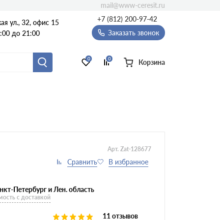
mail@www-ceresit.ru
+7 (812) 200-97-42
я ул., 32, офис 15
Заказать звонок
:00 до 21:00
0
0
Корзина
Арт. Zat-128677
нкт-Петербург и Лен. область
мость с доставкой
11 отзывов