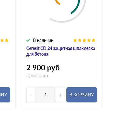
В наличии
В налич
Ceresit CD 24 защитная шпаклевка
Ceresit CD 
для бетона
бетона
2 900
руб
2 900
р
Цена за шт.
Цена за шт.
-
+
-
ИНУ
В КОРЗИНУ