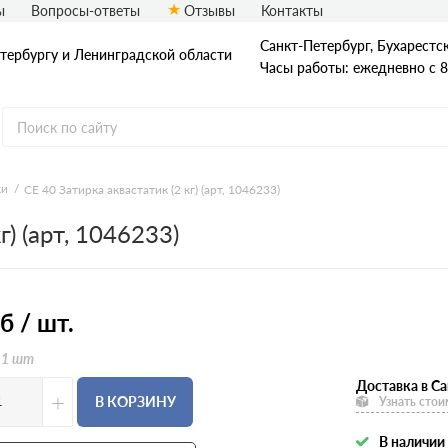
ы
Вопросы-ответы
Отзывы
Контакты
Санкт-Петербург, Бухарестска
етербургу и Ленинградской области
Часы работы: ежедневно с 8
ки
CE 40 Затирка аквастатик (2 кг) (арт, 1046233)
Грунтовки Ceresit
) (арт, 1046233)
Декоративные штукатурки
Ceresit
Дюбеля для крепления
утеплителя Ceresit
Коллекция Visage Ceresit
б / шт.
Краски Ceresit
Профили для мокрого фасада
 1 шт
Ceresit
Фасадные сетки Ceresit
Доставка в Са
Штукатурно-клеевые составы
+
В КОРЗИНУ
Узнать стои
Ceresit
В наличии