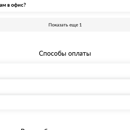
ам в офис?
еобходима предварительная запись у менеджера для получения проп
Показать еще 1
Способы оплаты
, возможна через системы электронных платежей.
иема материала после проверки качества и количества заказанного
15 и не более 19 символов
е номенклатуру товара, количество. После оплаты осуществляется 
щим банковским картам