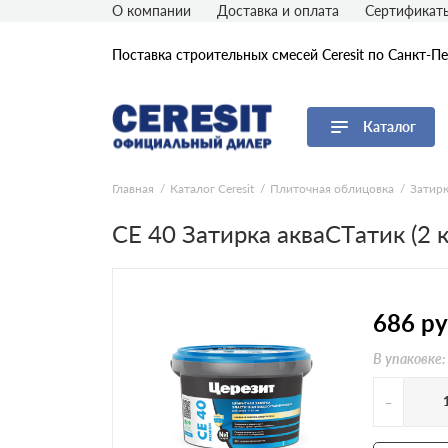
О компании
Доставка и оплата
Сертификат
Поставка строительных смесей Ceresit по Санкт-П
Каталог
Перейти в каталог
Главная
Каталог Ceresit
Плиточная облицовка
Затир
CE 40 Затирка акваCTатик (2 кг
Утепление фасадов Ceresit
Плиточная облицовка Ceresit
Устройство полов Ceresit
Устройство гидроизоляции
686
ру
Ceresit
Отделка стен Ceresit
В упаковке:
Кладочные и ремонтные смеси
Ceresit
-
Герметики и клеи Ceresit