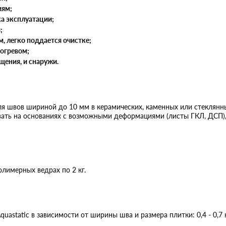
иям;
ка эксплуатации;
;
м, легко поддается очистке;
догревом;
щения, и снаружи.
 для швов шириной до 10 мм в керамических, каменных или стеклян
ать на основаниях с возможными деформациями (листы ГКЛ, ДСП),
полимерных ведрах по 2 кг.
uastatic в зависимости от ширины шва и размера плитки: 0,4 - 0,7