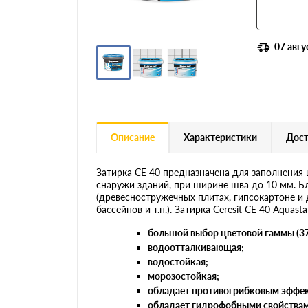
07 авгу
Описание
Характеристики
Дост
Затирка CE 40 предназначена для заполнения 
снаружи зданий, при ширине шва до 10 мм. 
(древесностружечных плитах, гипсокартоне и 
бассейнов и т.п.). Затирка Ceresit CE 40 Aqu
большой выбор цветовой гаммы (37 ц
водоотталкивающая;
водостойкая;
морозостойкая;
обладает противогрибковым эффе
обладает гидрофобными свойствам