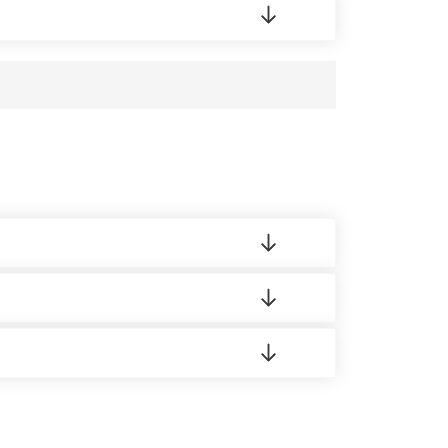
усĸа в Бизнес-центр.
 материала.
доставка либо Вы забираете товар со склада