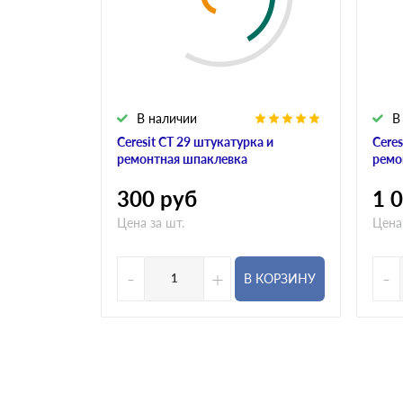
В наличии
В
Ceresit CT 29 штукатурка и
Ceres
ремонтная шпаклевка
ремо
300
руб
1 
Цена за шт.
Цена
-
+
-
В КОРЗИНУ