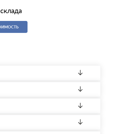
 склада
ТОИМОСТЬ
ленный товар был ненадлежащего качества,
ортную накладную.
редает заявку нашему логисту для оценки
аших менеджеров.