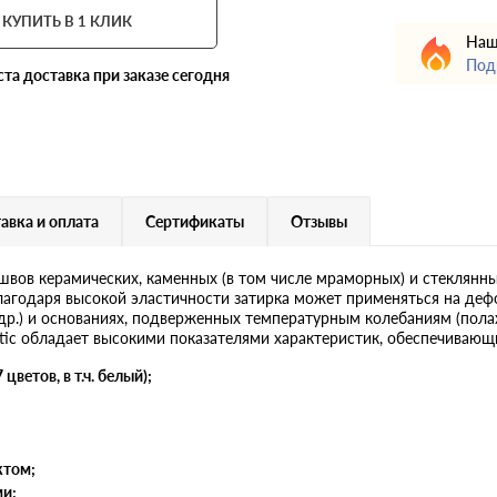
КУПИТЬ В 1 КЛИК
Наш
Под
ста
доставка при заказе сегодня
авка и оплата
Сертификаты
Отзывы
швов керамических, каменных (в том числе мраморных) и стеклянны
Благодаря высокой эластичности затирка может применяться на д
др.) и основаниях, подверженных температурным колебаниям (полах
astatic обладает высокими показателями характеристик, обеспечиваю
ветов, в т.ч. белый);
ктом;
и;